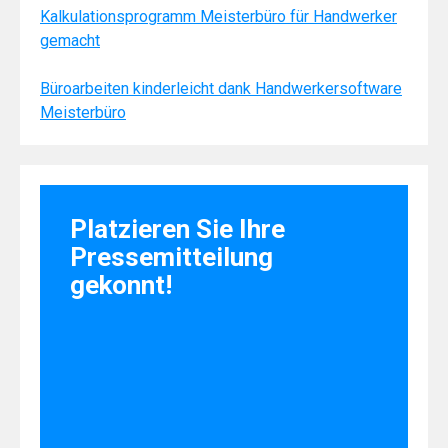
Kalkulationsprogramm Meisterbüro für Handwerker
gemacht
Büroarbeiten kinderleicht dank Handwerkersoftware
Meisterbüro
Platzieren Sie Ihre
Pressemitteilung
gekonnt!